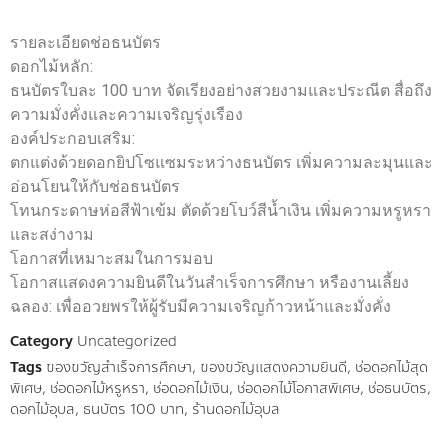
รายละเอียดช่อธนบัตร
ดอกไม้หลัก:
ธนบัตรใบละ 100 บาท จัดเรียงอย่างสวยงามและประณีต สื่อถึง
ความมั่งคั่งและความเจริญรุ่งเรือง
องค์ประกอบเสริม:
ตกแต่งด้วยดอกยิปโซแซมระหว่างธนบัตร เพิ่มความละมุนและ
อ่อนโยนให้กับช่อธนบัตร
โทนกระดาษห่อสีฟ้าเข้ม ตัดด้วยโบว์สีน้ำเงิน เพิ่มความหรูหรา
และสง่างาม
โอกาสที่เหมาะสมในการมอบ
โอกาสแสดงความยินดีในวันสำเร็จการศึกษา หรืองานเลี้ยง
ฉลอง: เพื่ออวยพรให้ผู้รับมีความเจริญก้าวหน้าและมั่งคั่ง
Category
Uncategorized
Tags
ของขวัญสำเร็จการศึกษา
,
ของขวัญแสดงความยินดี
,
ช่อดอกไม้สุด
พิเศษ
,
ช่อดอกไม้หรูหรา
,
ช่อดอกไม้เงิน
,
ช่อดอกไม้โอกาสพิเศษ
,
ช่อธนบัตร
,
ดอกไม้อุบล
,
ธนบัตร 100 บาท
,
ร้านดอกไม้อุบล