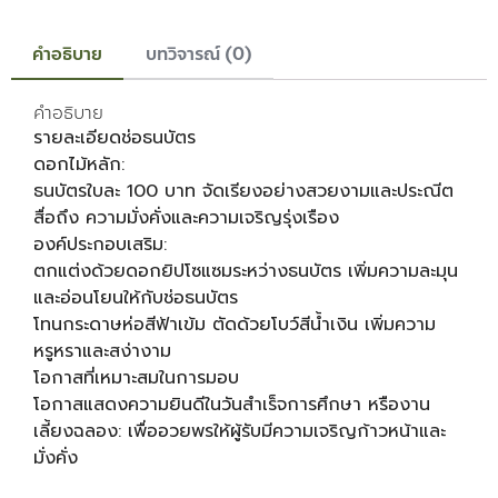
คำอธิบาย
บทวิจารณ์ (0)
คำอธิบาย
รายละเอียดช่อธนบัตร
ดอกไม้หลัก:
ธนบัตรใบละ 100 บาท จัดเรียงอย่างสวยงามและประณีต
สื่อถึง ความมั่งคั่งและความเจริญรุ่งเรือง
องค์ประกอบเสริม:
ตกแต่งด้วยดอกยิปโซแซมระหว่างธนบัตร เพิ่มความละมุน
และอ่อนโยนให้กับช่อธนบัตร
โทนกระดาษห่อสีฟ้าเข้ม ตัดด้วยโบว์สีน้ำเงิน เพิ่มความ
หรูหราและสง่างาม
โอกาสที่เหมาะสมในการมอบ
โอกาสแสดงความยินดีในวันสำเร็จการศึกษา หรืองาน
เลี้ยงฉลอง: เพื่ออวยพรให้ผู้รับมีความเจริญก้าวหน้าและ
มั่งคั่ง